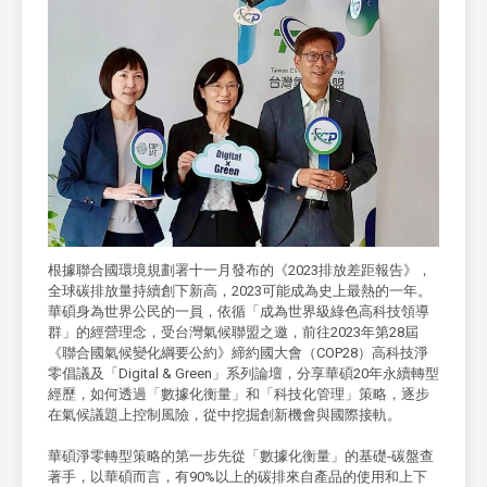
根據聯合國環境規劃署十一月發布的《2023排放差距報告》，
全球碳排放量持續創下新高，2023可能成為史上最熱的一年。
華碩身為世界公民的一員，依循「成為世界級綠色高科技領導
群」的經營理念，受台灣氣候聯盟之邀，前往2023年第28屆
《聯合國氣候變化綱要公約》締約國大會（COP28）高科技淨
零倡議及「Digital & Green」系列論壇，分享華碩20年永續轉型
經歷，如何透過「數據化衡量」和「科技化管理」策略，逐步
在氣候議題上控制風險，從中挖掘創新機會與國際接軌。
華碩淨零轉型策略的第一步先從「數據化衡量」的基礎-碳盤查
著手，以華碩而言，有90%以上的碳排來自產品的使用和上下