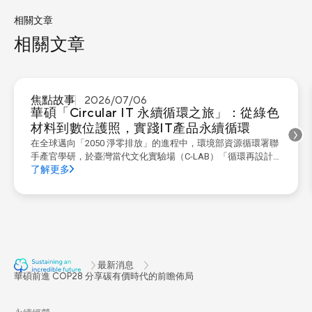
相關文章
相關文章
焦點故事
2026/07/06
華碩「Circular IT 永續循環之旅」：從綠色
材料到數位護照，實踐IT產品永續循環
在全球邁向「2050 淨零排放」的進程中，環境部資源循環署聯
手產官學研，於臺灣當代文化實驗場（C-LAB）「循環再設計
了解更多
中心」打造了「Circular IT 永續循環之旅」特展。 該展覽透過
主題式體驗展區，完整呈現電子產品從「設計製造、銷售使
用、回收、維修翻新、資源再利用至物料循環」的六大關鍵生
命週期。華碩展出主題為「產品永續與創新設計的八大原
則」，具體說明如何兼顧商業存續性、消費者體驗與...
最新消息
華碩前進 COP28 分享碳有價時代的前瞻佈局