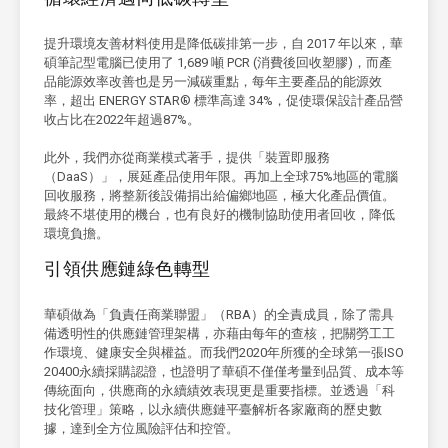
提升環境友善材料使用是降低碳排第一步，自 2017 年以來，華
碩筆記型電腦已使用了 1,689 噸 PCR (消費後回收塑膠)，而產
品能源效率改善也是另一減碳重點，每年主要產品的能源效
率，超出 ENERGY STAR® 標準高達 34%，促使環保設計產品營
收占比在2022年超過87%。
此外，我們亦從商業模式著手，提供「裝置即服務
（DaaS）」，展延產品使用年限。再加上全球75%地區的電腦
回收服務，將整新後設備捐出給偏鄉地區，極大化產品價值。
最終不堪使用的機台，也有良好的機制協助使用者回收，降低
環境負擔。
引領供應鏈綠色轉型
華碩做為「負責任商業聯盟」（RBA）的全責成員，除了需具
備透明性的供應鏈管理架構，亦藉由每年的查核，把關勞工工
作環境、健康安全與權益。而我們2020年所獲的全球第一張ISO
20400永續採購認證，也證明了華碩不僅僅考量到品質、成本等
傳統面向，供應商的永續績效表現更是重要指標。並透過「科
技化管理」策略，以永續供應鏈平臺解析各家廠商的歷史數
據，達到全方位風險評估和控管。