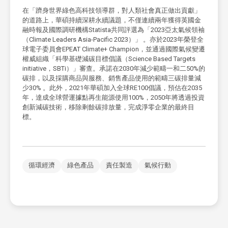
在「躋身世界綠色高科技領導群，對人類社會真正做出貢獻」
的道路上，華碩持續深耕永續議題，不僅連續兩年獲得英國金
融時報及國際調研機構Statista共同評選為「2023亞太氣候領袖
（Climate Leaders Asia-Pacific 2023）」 。亦於2023年榮登全
球電子委員會EPEAT Climate+ Champion，並通過國際氣候變遷
權威組織「科學基礎減碳目標倡議（Science Based Targets
initiative，SBTi）」審查。承諾在2030年減少範疇一和二50%的
碳排，以及採購商品與服務、銷售產品使用的範疇三碳排量減
少30% 。此外，2021年華碩加入全球RE100倡議，預估在2035
年，達成全球營運據點再生能源使用100%，2050年將透過投資
創新減碳技術，移除剩餘碳排放量，完成淨零企業的最終目
標。
循環經濟
綠色產品
責任製造
氣候行動