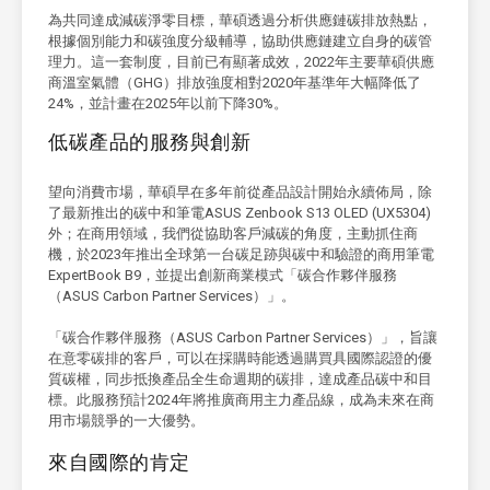
為共同達成減碳淨零目標，華碩透過分析供應鏈碳排放熱點，
根據個別能力和碳強度分級輔導，協助供應鏈建立自身的碳管
理力。這一套制度，目前已有顯著成效，2022年主要華碩供應
商溫室氣體（GHG）排放強度相對2020年基準年大幅降低了
24%，並計畫在2025年以前下降30%。
低碳產品的服務與創新
望向消費市場，華碩早在多年前從產品設計開始永續佈局，除
了最新推出的碳中和筆電ASUS Zenbook S13 OLED (UX5304)
外；在商用領域，我們從協助客戶減碳的角度，主動抓住商
機，於2023年推出全球第一台碳足跡與碳中和驗證的商用筆電
ExpertBook B9，並提出創新商業模式「碳合作夥伴服務
（ASUS Carbon Partner Services）」。
「碳合作夥伴服務（ASUS Carbon Partner Services）」，旨讓
在意零碳排的客戶，可以在採購時能透過購買具國際認證的優
質碳權，同步抵換產品全生命週期的碳排，達成產品碳中和目
標。此服務預計2024年將推廣商用主力產品線，成為未來在商
用市場競爭的一大優勢。
來自國際的肯定