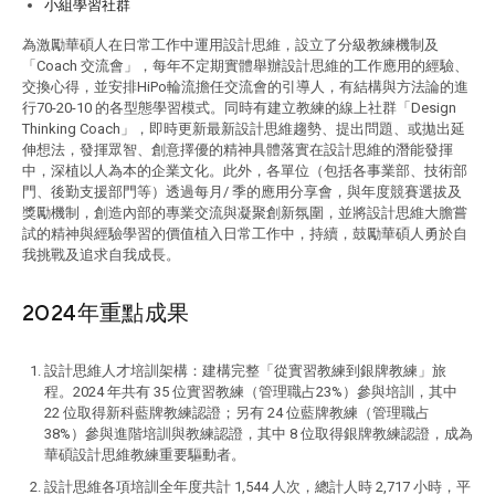
小組學習社群
為激勵華碩人在日常工作中運用設計思維，設立了分級教練機制及
「Coach 交流會」，每年不定期實體舉辦設計思維的工作應用的經驗、
交換心得，並安排HiPo輪流擔任交流會的引導人，有結構與方法論的進
行70-20-10 的各型態學習模式。同時有建立教練的線上社群「Design
Thinking Coach」，即時更新最新設計思維趨勢、提出問題、或拋出延
伸想法，發揮眾智、創意擇優的精神具體落實在設計思維的潛能發揮
中，深植以人為本的企業文化。此外，各單位（包括各事業部、技術部
門、後勤支援部門等）透過每月/ 季的應用分享會，與年度競賽選拔及
獎勵機制，創造內部的專業交流與凝聚創新氛圍，並將設計思維大膽嘗
試的精神與經驗學習的價值植入日常工作中，持續，鼓勵華碩人勇於自
我挑戰及追求自我成長。
2024年重點成果
設計思維人才培訓架構：建構完整「從實習教練到銀牌教練」旅
程。2024 年共有 35 位實習教練（管理職占23%）參與培訓，其中
22 位取得新科藍牌教練認證；另有 24 位藍牌教練（管理職占
38%）參與進階培訓與教練認證，其中 8 位取得銀牌教練認證，成為
華碩設計思維教練重要驅動者。
設計思維各項培訓全年度共計 1,544 人次，總計人時 2,717 小時，平