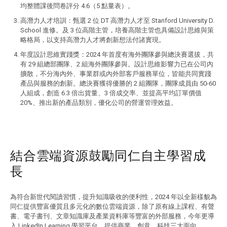
均整體課後問卷評分 4.6（5 點量表）。
高潛力人才培訓：甄選 2 位 DT 高潛力人才至 Stanford University D.
School 進修。及 3 位高階主管，培養高階主管也具備設計思維與策
略格局，以支持高潛力人才將創新想法付諸實現。
年度設計思維實踐獎：2024 年首度有海外團隊參與總決賽選拔，共
有 29 組總部團隊、2 組海外團隊參與。設計思維影響力已在公司內
擴散，不分海內外、事業群或內外部客戶服務單位，皆能共同實踐
產品與服務的創新。總決賽獲得優勝的 2 組團隊，團隊成員由 50-60
人組成，創造 6.3 倍出貨量、3 倍成交率、並提高平均訂單價值
20%、推出新的產品類別，優化公司的營運管理效益。
結合雲端資源鼓勵同仁自主學習成
長
為符合新世代閱讀習慣，提升知識吸收的便利性，2024 年以全新樣貌為
同仁提供豐富優質且多元化的數位雲端資源，除了原有線上課程、有聲
書、電子書刊、文章知識庫及產業資料庫等豐富的外部服務，今年更導
入 LinkedIn Learning 學習平台，提供商業、創意、科技三大面向