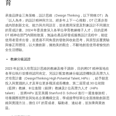
育
承接品牌金三角策略，設計思維（Design Thinking，以下簡稱 DT）為
「以人為本」的設計精神與方法。經多年上下一心推動，DT 已逐步形
成內部創新文化、能力與共同語言，並依應用深度及對象設計不同層次
的育成計畫。2024 年委員會深入各單位孕育教練種子人才，目的是將
DT 精神在部門內開枝散葉，無論在產品研發或服務設計流程中，能從
使用者需求出發，並透過不同角度的發散與收歛思考，與原型反覆實驗
與修正而體現，以大膽創新，擁抱美的觀念，不斷地創造使用者愉悅的
全生活體驗。
教練分級認證
2023 年起深入培育設計思維的教練及種子講師，目的將DT 精神落地在
各單位執行並獲得認同肯定。另設計配套教練分級認證機制及高潛力人
才培育計畫（DesignThinking High Potential Talent, HiPo），給予願意
投入與實踐的人才及單位更多職涯成長機會。第二屆育成 30 位初階
（藍牌）教練、8 位進階（銀牌）教練及2 位高潛力人才（HiPo
talent），並將HiPo 送至美國 Stanford D. School 進行一週進修旅程，
培養國際視野並與知名企業機構交流，學成後帶領單位全面推動創新思
維與實踐方法，擔任 DT 的育成者、驅動者、連結者，並加乘商業效
益。