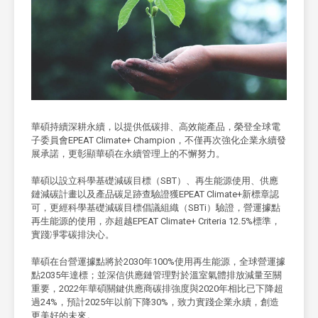
華碩持續深耕永續，以提供低碳排、高效能產品，榮登全球電
子委員會EPEAT Climate+ Champion，不僅再次強化企業永續發
展承諾，更彰顯華碩在永續管理上的不懈努力。
華碩以設立科學基礎減碳目標（SBT）、再生能源使用、供應
鏈減碳計畫以及產品碳足跡查驗證獲EPEAT Climate+新標章認
可，更經科學基礎減碳目標倡議組織（SBTi）驗證，營運據點
再生能源的使用，亦超越EPEAT Climate+ Criteria 12.5%標準，
實踐凈零碳排決心。
華碩在台營運據點將於2030年100%使用再生能源，全球營運據
點2035年達標；並深信供應鏈管理對於溫室氣體排放減量至關
重要，2022年華碩關鍵供應商碳排強度與2020年相比已下降超
過24%，預計2025年以前下降30%，致力實踐企業永續，創造
更美好的未來。