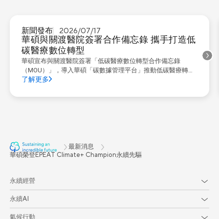
新聞發布
2026/07/17
華碩與關渡醫院簽署合作備忘錄 攜手打造低
碳醫療數位轉型
華碩宣布與關渡醫院簽署「低碳醫療數位轉型合作備忘錄
（MOU）」，導入華碩「碳數據管理平台」推動低碳醫療轉
了解更多
型，象徵華碩將多年永續管理實務、碳數據治理經驗及 AI 技術
能力導入醫療場域，轉化為永續驅動創新與創造商業價值的重
要實踐。 華碩共同執行長胡書賓表示，華碩長期投入永續發展
與數位創新，相信科技不僅能提升營運效率，亦能成為淨零轉
型的重要力量。本次與關渡醫院合作，期待雙方能透過華碩碳
數據管理...
最新消息
華碩榮登EPEAT Climate+ Champion永續先驅
永續經營
永續AI
氣候行動