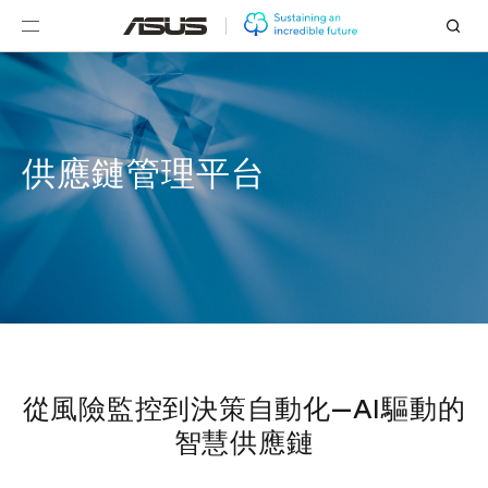
永續AI總覽
碳數據管理平台
供應鏈管理平台
ESG資訊整
供應鏈管理平台
從風險監控到決策自動化—AI驅動的
智慧供應鏈